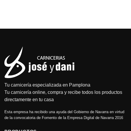
producto
producto
0,99€
10,95€
tiene
tiene
múltiples
múltiples
variantes.
variantes.
Las
Las
opciones
opciones
se
se
pueden
pueden
elegir
elegir
en
en
la
la
página
página
de
de
producto
producto
Tu carnicería especializada en Pamplona
Tu carnicería online, compra y recibe todos los productos
directamente en tu casa
Esta empresa ha recibido una ayuda del Gobierno de Navarra en virtud
de la convocatoria de Fomento de la Empresa Digital de Navarra 2016