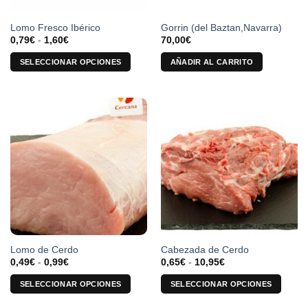
Lomo Fresco Ibérico
Gorrin (del Baztan,Navarra)
Rango
0,79
€
-
1,60
€
70,00
€
de
precios:
SELECCIONAR OPCIONES
AÑADIR AL CARRITO
desde
0,79€
Este
hasta
producto
1,60€
tiene
múltiples
variantes.
Las
opciones
se
pueden
elegir
en
la
Lomo de Cerdo
Cabezada de Cerdo
página
Rango
Rango
0,49
€
-
0,99
€
0,65
€
-
10,95
€
de
de
de
precios:
precios:
producto
SELECCIONAR OPCIONES
SELECCIONAR OPCIONES
desde
desde
0,49€
0,65€
Este
Este
hasta
hasta