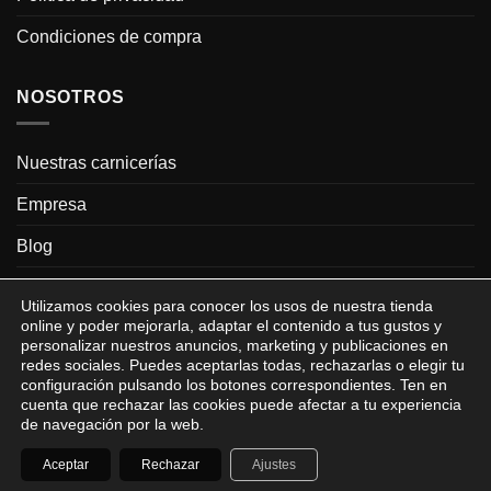
Condiciones de compra
NOSOTROS
Nuestras carnicerías
Empresa
Blog
Contacto
Utilizamos cookies para conocer los usos de nuestra tienda
online y poder mejorarla, adaptar el contenido a tus gustos y
personalizar nuestros anuncios, marketing y publicaciones en
redes sociales. Puedes aceptarlas todas, rechazarlas o elegir tu
configuración pulsando los botones correspondientes. Ten en
cuenta que rechazar las cookies puede afectar a tu experiencia
Visa
MasterCard
MasterCard
Visa
de navegación por la web.
2
Electron
Copyright 2026 © www.carniceriapamplona.com |
Aviso legal Carnicería
Aceptar
Rechazar
Ajustes
Jose y Dani
| Carnicería Pamplona