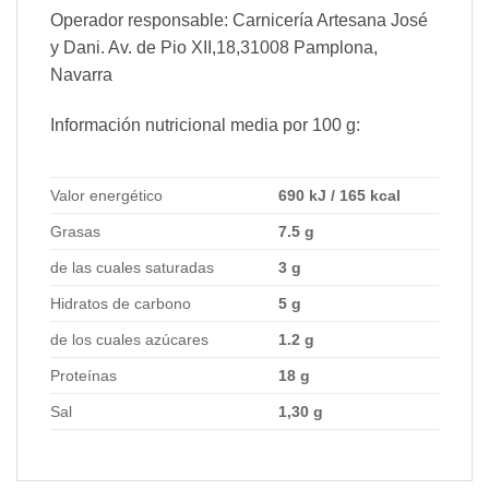
Operador responsable: Carnicería Artesana José
y Dani. Av. de Pio XII,18,31008 Pamplona,
Navarra
Información nutricional media por 100 g:
Valor energético
690 kJ / 165 kcal
Grasas
7.5 g
de las cuales saturadas
3 g
Hidratos de carbono
5 g
de los cuales azúcares
1.2 g
Proteínas
18 g
Sal
1,30 g