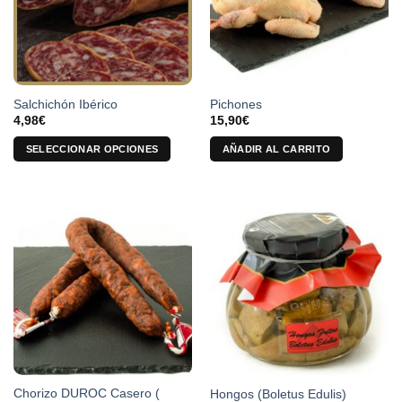
Salchichón Ibérico
Pichones
4,98
€
15,90
€
SELECCIONAR OPCIONES
AÑADIR AL CARRITO
Este
producto
tiene
múltiples
variantes.
Las
opciones
se
pueden
elegir
en
la
Chorizo DUROC Casero (
Hongos (Boletus Edulis)
página