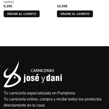
rastra)
de
6,35
€
10,50
€
producto
AÑADIR AL CARRITO
AÑADIR AL CARRITO
Tu carnicería especializada en Pamplona
Tu carnicería online, compra y recibe todos los productos
directamente en tu casa