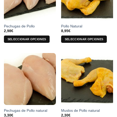
Pechugas de Pollo
Pollo Natural
2,98
€
8,95
€
SELECCIONAR OPCIONES
SELECCIONAR OPCIONES
Este
Este
producto
producto
tiene
tiene
múltiples
múltiples
variantes.
variantes.
Las
Las
opciones
opciones
se
se
pueden
pueden
elegir
elegir
en
en
la
la
Pechugas de Pollo natural
Muslos de Pollo natural
página
página
3,30
€
2,30
€
de
de