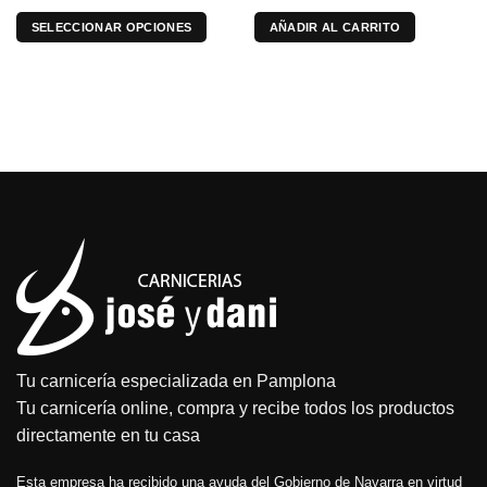
producto
producto
SELECCIONAR OPCIONES
AÑADIR AL CARRITO
Este
producto
tiene
múltiples
variantes.
Las
opciones
se
pueden
elegir
en
la
página
de
producto
Tu carnicería especializada en Pamplona
Tu carnicería online, compra y recibe todos los productos
directamente en tu casa
Esta empresa ha recibido una ayuda del Gobierno de Navarra en virtud