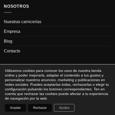
NOSOTROS
Nuestras carnicerías
Empresa
Blog
Contacto
Utilizamos cookies para conocer los usos de nuestra tienda
online y poder mejorarla, adaptar el contenido a tus gustos y
personalizar nuestros anuncios, marketing y publicaciones en
Visa
MasterCard
MasterCard
Visa
redes sociales. Puedes aceptarlas todas, rechazarlas o elegir tu
2
Electron
configuración pulsando los botones correspondientes. Ten en
Copyright 2026 © www.carniceriapamplona.com |
Aviso legal Carnicería
cuenta que rechazar las cookies puede afectar a tu experiencia
Jose y Dani
| Carnicería Pamplona
de navegación por la web.
Aceptar
Rechazar
Ajustes