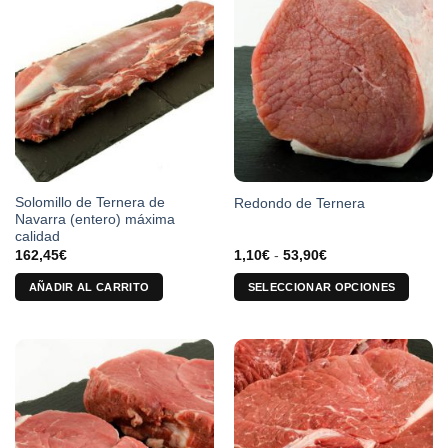
Solomillo de Ternera de
Redondo de Ternera
Navarra (entero) máxima
calidad
Rango
162,45
€
1,10
€
-
53,90
€
de
precios:
AÑADIR AL CARRITO
SELECCIONAR OPCIONES
desde
1,10€
Este
hasta
producto
53,90€
tiene
múltiples
variantes.
Las
opciones