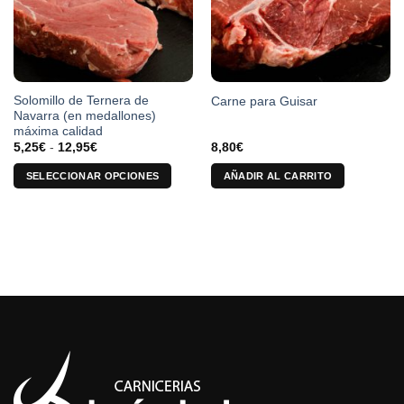
se
pueden
elegir
en
la
Solomillo de Ternera de
Carne para Guisar
página
Navarra (en medallones)
de
máxima calidad
producto
Rango
5,25
€
-
12,95
€
8,80
€
de
precios:
SELECCIONAR OPCIONES
AÑADIR AL CARRITO
desde
5,25€
Este
hasta
producto
12,95€
tiene
múltiples
variantes.
Las
opciones
se
pueden
elegir
en