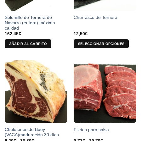
Solomillo de Ternera de
Churrasco de Ternera
Navarra (entero) máxima
calidad
162,45
€
12,50
€
AÑADIR AL CARRITO
SELECCIONAR OPCIONES
Este
producto
tiene
múltiples
variantes.
Las
opciones
se
pueden
elegir
en
la
Chuletones de Buey
Filetes para salsa
página
(VACA)maduración 30 días
de
Rango
Rango
9,20
€
-
36,80
€
0,77
€
-
20,70
€