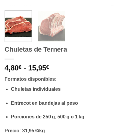
Chuletas de Ternera
Rango
4,80
-
15,95
€
€
de
Formatos disponibles:
precios:
desde
Chuletas individuales
4,80€
hasta
Entrecot en bandejas al peso
15,95€
Porciones de 250 g, 500 g o 1 kg
Precio: 31,95 €/kg